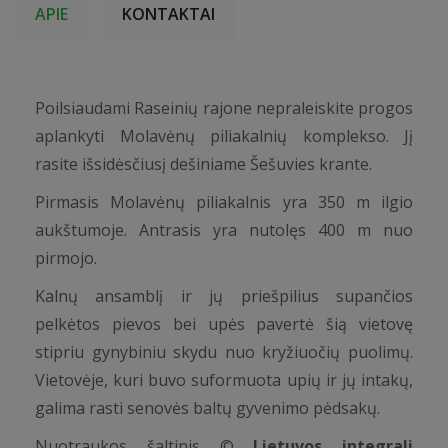
APIE
KONTAKTAI
Poilsiaudami Raseinių rajone nepraleiskite progos
aplankyti Molavėnų piliakalnių komplekso. Jį
rasite išsidėsčiusį dešiniame Šešuvies krante.
Pirmasis Molavėnų piliakalnis yra 350 m ilgio
aukštumoje. Antrasis yra nutolęs 400 m nuo
pirmojo.
Kalnų ansamblį ir jų priešpilius supančios
pelkėtos pievos bei upės pavertė šią vietovę
stipriu gynybiniu skydu nuo kryžiuočių puolimų.
Vietovėje, kuri buvo suformuota upių ir jų intakų,
galima rasti senovės baltų gyvenimo pėdsakų.
Nuotraukos šaltinis ©
Lietuvos integrali