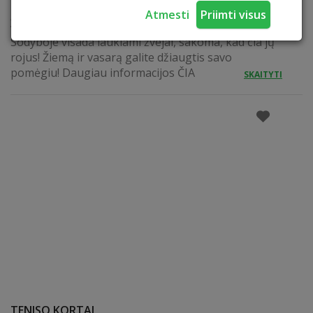
Atmesti
Priimti visus
ŽŪKLĖ
Sodyboje visada laukiami žvejai, sakoma, kad čia jų
rojus! Žiemą ir vasarą galite džiaugtis savo
pomėgiu! Daugiau informacijos ČIA
SKAITYTI
TENISO KORTAI