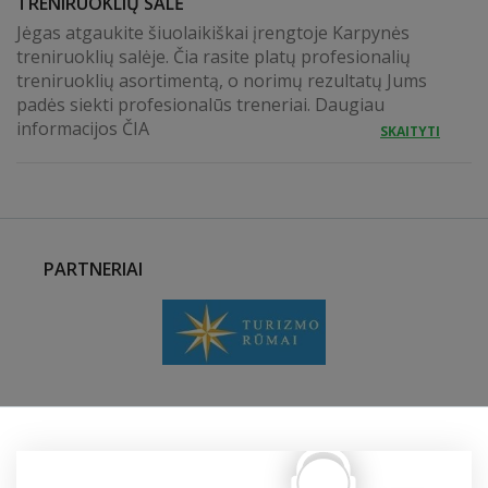
TRENIRUOKLIŲ SALĖ
Jėgas atgaukite šiuolaikiškai įrengtoje Karpynės
treniruoklių salėje. Čia rasite platų profesionalių
treniruoklių asortimentą, o norimų rezultatų Jums
padės siekti profesionalūs treneriai. Daugiau
informacijos ČIA
SKAITYTI
PARTNERIAI