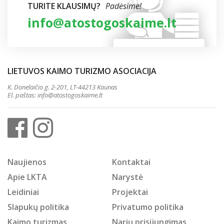
TURITE KLAUSIMŲ?
Padėsime!
info@atostogoskaime.lt
LIETUVOS KAIMO TURIZMO ASOCIACIJA
K. Donelaičio g. 2-201, LT-44213 Kaunas
El. paštas:
info@atostogoskaime.lt
Naujienos
Kontaktai
Apie LKTA
Narystė
Leidiniai
Projektai
Slapukų politika
Privatumo politika
Kaimo turizmas
Narių prisijungimas