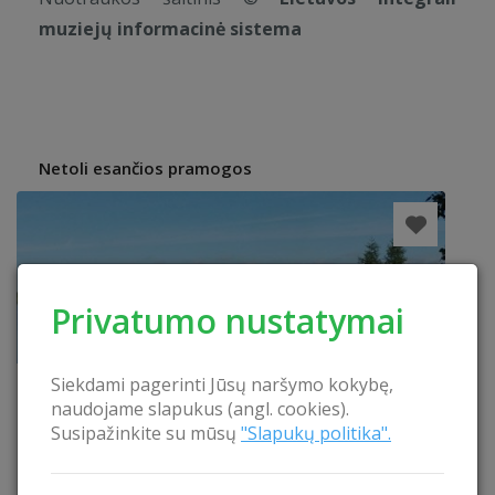
muziejų informacinė sistema
Netoli esančios pramogos
Privatumo nustatymai
Siekdami pagerinti Jūsų naršymo kokybę,
naudojame slapukus (angl. cookies).
Susipažinkite su mūsų
"Slapukų politika".