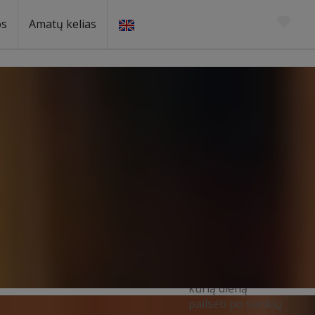
os
Amatų kelias
Netoli esančios pramogos
PIRTIS
Kaitinimasis
pirtyje nuo seno
laikomas ne tik
kūno, bet ir sielos
valymo ritualu.
Tai puiki vieta ne
tik žiemą
„pasišildyti
šonus“, bet ir bet
kurią dieną
pailsėti po sunkių