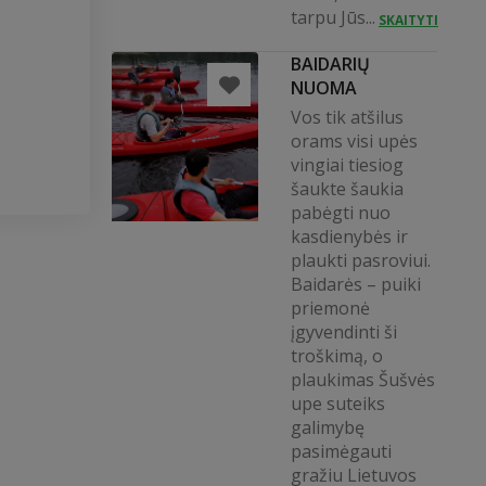
tarpu Jūs...
SKAITYTI
BAIDARIŲ
NUOMA
Vos tik atšilus
orams visi upės
vingiai tiesiog
šaukte šaukia
pabėgti nuo
kasdienybės ir
plaukti pasroviui.
Baidarės – puiki
priemonė
įgyvendinti ši
troškimą, o
plaukimas Šušvės
upe suteiks
galimybę
pasimėgauti
gražiu Lietuvos