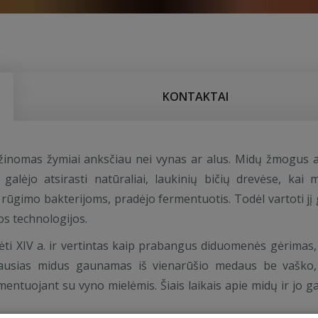
KONTAKTAI
 žinomas žymiai anksčiau nei vynas ar alus. Midų žmogus 
galėjo atsirasti natūraliai, laukinių bičių drevėse, kai 
s rūgimo bakterijoms, pradėjo fermentuotis. Todėl vartoti jį 
s technologijos.
ėti XIV a. ir vertintas kaip prabangus diduomenės gėrimas,
iausias midus gaunamas iš vienarūšio medaus be vaško,
mentuojant su vyno mielėmis. Šiais laikais apie midų ir jo 