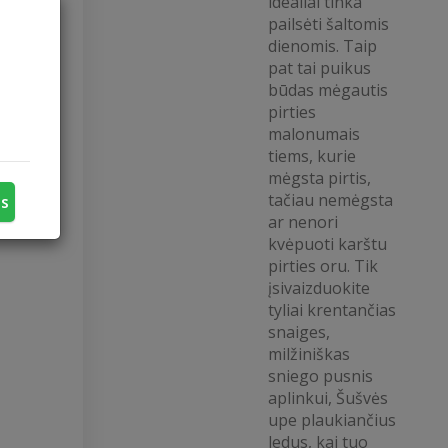
idealiai tinka
Jums
pailsėti šaltomis
dienomis. Taip
Jūs:
pat tai puikus
būdas mėgautis
pirties
malonumais
tiems, kurie
mėgsta pirtis,
tačiau nemėgsta
us
ar nenori
kvėpuoti karštu
pirties oru. Tik
įsivaizduokite
tyliai krentančias
snaiges,
milžiniškas
sniego pusnis
aplinkui, Šušvės
upe plaukiančius
ledus, kai tuo