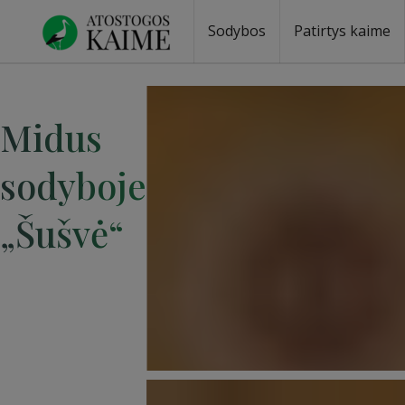
Sodybos
Patirtys kaime
Midus
sodyboje
„Šušvė“