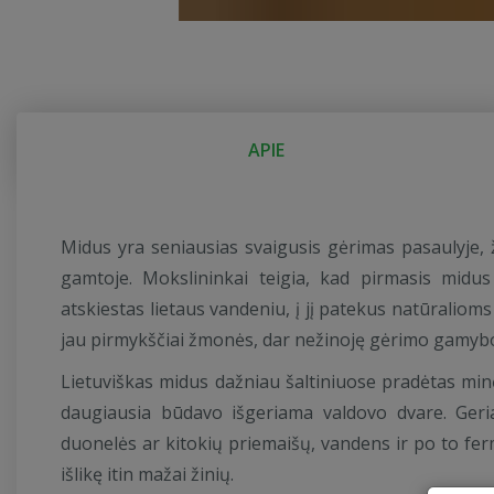
APIE
Midus yra seniausias svaigusis gėrimas pasaulyje,
gamtoje. Mokslininkai teigia, kad pirmasis midus 
atskiestas lietaus vandeniu, į jį patekus natūraliom
jau pirmykščiai žmonės, dar nežinoję gėrimo gamybo
Lietuviškas midus dažniau šaltiniuose pradėtas min
daugiausia būdavo išgeriama valdovo dvare. Ger
duonelės ar kitokių priemaišų, vandens ir po to fer
išlikę itin mažai žinių.