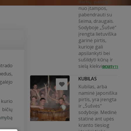
darbų, pabėgti
nuo įtampos,
pabendrauti su
šeima, draugais.
Sodyboje „Šušvė“
įrengta lietuviška
garinė pirtis,
kurioje gali
apsilankyti bei
sušildyti kūną ir
atrado
sielą kiekvienas.
SKAITYTI
medus,
KUBILAS
galėjo
Kubilas, arba
naminė japoniška
pirtis, yra įrengta
 kurio
ir „Šušvės“
 bičių
sodyboje. Medinė
gamybą
statinė ant upės
kranto tiesiog