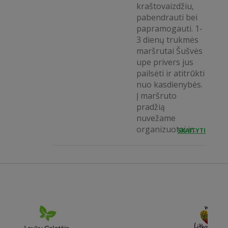
kraštovaizdžiu,
pabendrauti bei
papramogauti. 1-
3 dienų trukmės
maršrutai Šušvės
upe privers jus
pailsėti ir atitrūkti
nuo kasdienybės.
Į maršruto
pradžią
nuvežame
organizuotai ir...
SKAITYTI