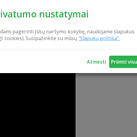
s – pažintines programas „MIDAUS UPĖS TEKĖJO…“ bei siūlo 
rivatumo nustatymai
istorija, vartojimo papročiais, gamybos ypatumais. Jos metu 
visai šalia sodybos,
kdami pagerinti Jūsų naršymo kokybę, naudojame slapukus
gl. cookies). Susipažinkite su mūsų
"Slapukų politika".
s.
Atmesti
Priimti vis