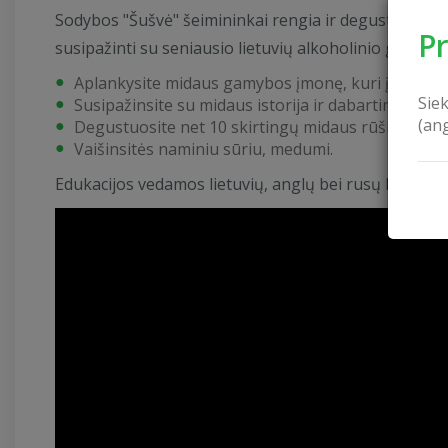
Sodybos "Šušvė" šeimininkai rengia ir degustacine
P
susipažinti su seniausio lietuvių alkoholinio gėrimo 
Aplankysite midaus gamybos įmonę, kuri įsikūrusi 
Sie
Susipažinsite su midaus istorija ir dabartimi,
(an
Degustuosite net 10 skirtingų midaus rūšių,
Vaišinsitės naminiu sūriu, medumi.
Edukacijos vedamos lietuvių, anglų bei rusų kalbomi