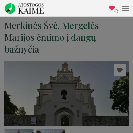
(0)
Merkinės Švč. Mergelės
Marijos ėmimo į dangų
bažnyčia