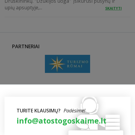
Druskininkų. "Dzūkijos uoga" įsikūrusi pušynų ir
upių apsuptyje,...
SKAITYTI
PARTNERIAI
TURITE KLAUSIMŲ?
Padėsime!
info@atostogoskaime.lt