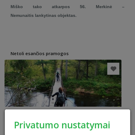
Miško tako atkarpos 56. Merkinė –
Nemunaitis lankytinas objektas.
Netoli esančios pramogos
Privatumo nustatymai