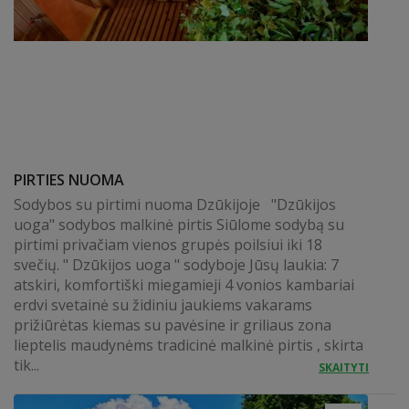
PIRTIES NUOMA
Sodybos su pirtimi nuoma Dzūkijoje "Dzūkijos
uoga" sodybos malkinė pirtis Siūlome sodybą su
pirtimi privačiam vienos grupės poilsiui iki 18
svečių. " Dzūkijos uoga " sodyboje Jūsų laukia: 7
atskiri, komfortiški miegamieji 4 vonios kambariai
erdvi svetainė su židiniu jaukiems vakarams
prižiūrėtas kiemas su pavėsine ir griliaus zona
lieptelis maudynėms tradicinė malkinė pirtis , skirta
tik...
SKAITYTI