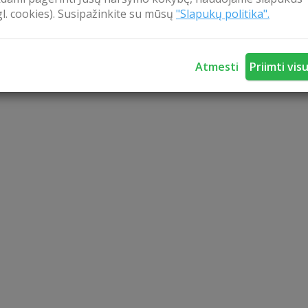
gl. cookies). Susipažinkite su mūsų
"Slapukų politika".
Atmesti
Priimti vis