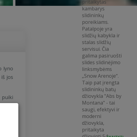
pritaikytas
kambarys
slidininkų
poreikiams.
Patalpoje yra
slidžių kabykla ir
stalas slidžių
servisui. Čia
galima pasiruošti
slides slidinėjimo
o lyno
linksmybėms
„Snow Arenoje“.
iš jos
Taip pat įrengta
slidininkų batų
džiovykla "Abs by
 puiki
Montana" - tai
ais ir
saugi, efektyvi ir
moderni
džiovykla,
pritaikyta
džiovinti 54...