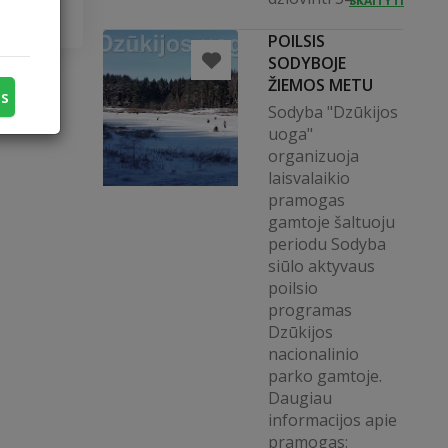
SKAITYTI
POILSIS
SODYBOJE
ŽIEMOS METU
us
Sodyba "Dzūkijos
uoga"
organizuoja
laisvalaikio
pramogas
gamtoje šaltuoju
periodu Sodyba
siūlo aktyvaus
poilsio
programas
Dzūkijos
nacionalinio
parko gamtoje.
Daugiau
informacijos apie
pramogas: