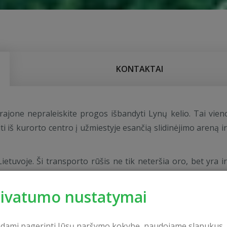
KONTAKTAI
ajone nepraleiskite progos išbandyti Lynų kelio. Tai vien
 iš kurorto centro į užmiestyje esančią slidinėjimo areną ir 
etuvoje. Ši transporto rūšis ne tik neteršia oro, bet yra ir
spūdingais Druskininkų kurorto miškais, Nemuno upės vingi
rivatumo nustatymai
kdami pagerinti Jūsų naršymo kokybę, naudojame slapukus