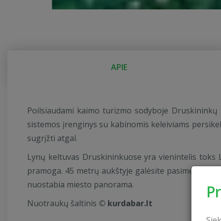
APIE
Poilsiaudami kaimo turizmo sodyboje Druskininkų r
sistemos įrenginys su kabinomis keleiviams persikelti
sugrįžti atgal.
Lynų keltuvas Druskininkuose yra vienintelis toks Li
pramoga. 45 metrų aukštyje galėsite pasimėgauti į
nuostabia miesto panorama.
P
Nuotraukų šaltinis
© kurdabar.lt
Sie