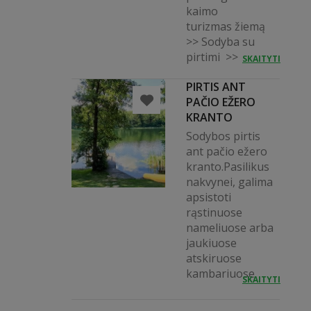
kaimo
turizmas žiemą
>> Sodyba su
pirtimi >>
SKAITYTI
PIRTIS ANT
PAČIO EŽERO
KRANTO
Sodybos pirtis
ant pačio ežero
kranto.Pasilikus
nakvynei, galima
apsistoti
rąstinuose
nameliuose arba
jaukiuose
atskiruose
kambariuose.
SKAITYTI