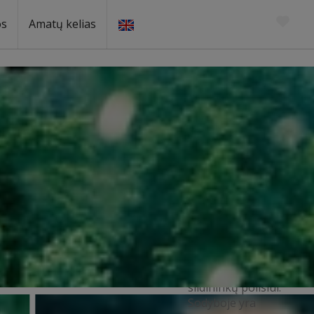
os
Amatų kelias
Netoli esančios pramogos
PATOGUS
POILSIS
SLIDININKAMS
Sodyba "Ignė"
įsikūrusi netolis
vienos didžiausių
Europoje Snow
arenų, todėl tai
idealus
pasirinkimas
slidininkų poilsiui.
Sodyboje yra