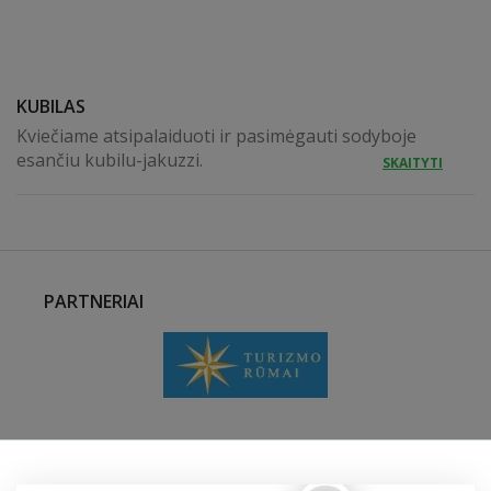
KUBILAS
Kviečiame atsipalaiduoti ir pasimėgauti sodyboje
esančiu kubilu-jakuzzi.
SKAITYTI
PARTNERIAI