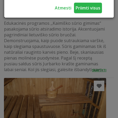
Atmesti
Priimti visus
KAIMIŠKO SŪRIO GIMIMAS
Edukacinės programos ,,Kaimiško sūrio gimimas“
pasakojama sūrio atsiradimo istorija. Akcentuojami
pagrindiniai lietuviško sūrio bruožai.
Demonstruojama, kaip puode sutraukiama varškė,
kaip slegiama spaustuvuose. Sūris gaminamas tik iš
natūraliai rauginto karvės pieno. Beje, skaniausias
pienas molinėse puodynėse. Pagal šį receptą
pusiau saldus sūris Jurbarko krašte gaminamas
labai seniai. Kol jis slegiasi, galėsite išbandyti savo...
SKAITYTI