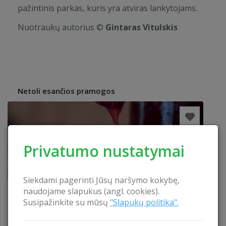
pažintinis parkas, kuris yra atviras lankytojams.
Nuotraukų autorius ©
Gintaras Vitulskis
Netoli esančios pramogos
Privatumo nustatymai
Siekdami pagerinti Jūsų naršymo kokybę,
naudojame slapukus (angl. cookies).
Susipažinkite su mūsų
"Slapukų politika".