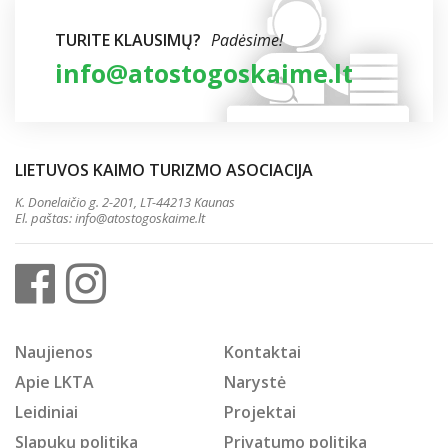
TURITE KLAUSIMŲ?
Padėsime!
info@atostogoskaime.lt
LIETUVOS KAIMO TURIZMO ASOCIACIJA
K. Donelaičio g. 2-201, LT-44213 Kaunas
El. paštas:
info@atostogoskaime.lt
Naujienos
Kontaktai
Apie LKTA
Narystė
Leidiniai
Projektai
Slapukų politika
Privatumo politika