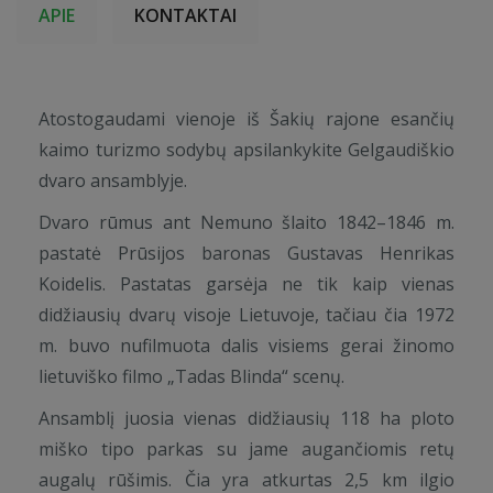
APIE
KONTAKTAI
Atostogaudami vienoje iš Šakių rajone esančių
kaimo turizmo sodybų apsilankykite Gelgaudiškio
dvaro ansamblyje.
Dvaro rūmus ant Nemuno šlaito 1842–1846 m.
pastatė Prūsijos baronas Gustavas Henrikas
Koidelis. Pastatas garsėja ne tik kaip vienas
didžiausių dvarų visoje Lietuvoje, tačiau čia 1972
m. buvo nufilmuota dalis visiems gerai žinomo
lietuviško filmo „Tadas Blinda“ scenų.
Ansamblį juosia vienas didžiausių 118 ha ploto
miško tipo parkas su jame augančiomis retų
augalų rūšimis. Čia yra atkurtas 2,5 km ilgio