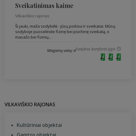
Sveikatinimas kaime
Vilkaviškio rajonas
Ši jauki, maža sodybėlė - jūsų poilsiui ir sveikatai. Mūsų
sodyboje puoselėsite fizinę bei psichinę sveikatą, o
masažo bei fizinių...
Sodybos komforto lygis
Miegamų vietų: 4
VILKAVIŠKIO RAJONAS
Kultūriniai objektai
Gamtos objektai