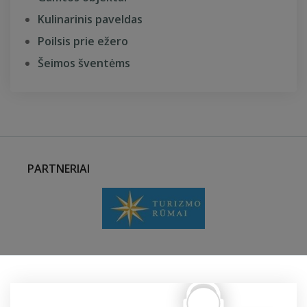
Kulinarinis paveldas
Poilsis prie ežero
Šeimos šventėms
PARTNERIAI