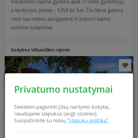
Vilkaviškio rajone gyvena apie 37 tūks. gyventojų,
o teritorjos plotas - 1259 kv. km. Čia tikrai galima
rasti sau vietos apsigyventi ir įsikurti kaimo
turizmo sodybose.
Sodybos Vilkaviškio rajone
Privatumo nustatymai
Siekdami pagerinti Jūsų naršymo kokybę,
naudojame slapukus (angl. cookies).
Susipažinkite su mūsų
"Slapukų politika".
Sodyba „Poilsis Vištytyje“
Sodyba „Poilsis Vištytyje“