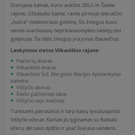
Dunojaus kalnas, kurio aukštis 285,5 m. Šiame
rajone, Ožkabalio kaime, rasite pirmojo laikraščio
„Aušra“ redaktoriaus gimtinę. Šis žmogus buvo
vienas svarbiausių nepriklausomybės siekėjų bei
gydytojas. Šis didis žmogus yra Jonas Basavičius.
Lankytinos vietos Vilkaviškio rajone:
Paežerių dvaras
Vilkaviškio dvaras
Vilkaviškio Švč. Mergelės Marijos Apsilankymo
katedra
Vištyčio akmuo
Šilelio pažintiniai takai
Vištyčio vejo malūnas
Turistams patrauklus ir tarp kalvų tyvuliuojantis
Vištyčio ežeras. Kartais jis lyginamas su Baikalo
ežeru, dėl savo dydžio ir ypač švaraus vandens.