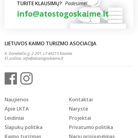
TURITE KLAUSIMŲ?
Padėsime!
info@atostogoskaime.lt
LIETUVOS KAIMO TURIZMO ASOCIACIJA
K. Donelaičio g. 2-201, LT-44213 Kaunas
El. paštas:
info@atostogoskaime.lt
Naujienos
Kontaktai
Apie LKTA
Narystė
Leidiniai
Projektai
Slapukų politika
Privatumo politika
Kaimo turizmas
Narių prisijungimas