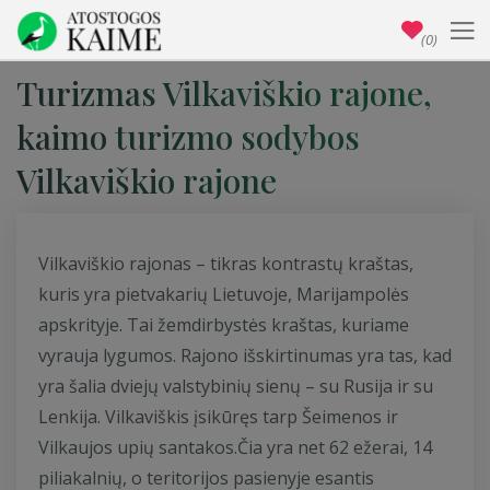
(0)
Turizmas Vilkaviškio rajone,
kaimo turizmo sodybos
Vilkaviškio rajone
Vilkaviškio rajonas – tikras kontrastų kraštas,
kuris yra pietvakarių Lietuvoje, Marijampolės
apskrityje. Tai žemdirbystės kraštas, kuriame
vyrauja lygumos. Rajono išskirtinumas yra tas, kad
yra šalia dviejų valstybinių sienų – su Rusija ir su
Lenkija. Vilkaviškis įsikūręs tarp Šeimenos ir
Vilkaujos upių santakos.Čia yra net 62 ežerai, 14
piliakalnių, o teritorijos pasienyje esantis