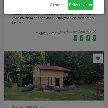
Atmesti
Priimti visus
Vilkaviškio rajonas
Norintiems pailsėti ir turiningai praleisti laiką – Jūsų laukia
erdvi kaimiško tipo sodyba su etnografiniais elementais.
Ji įsikūrusi...
Sodybos komforto lygis
Miegamų vietų: 50
Sveikatinimas kaime