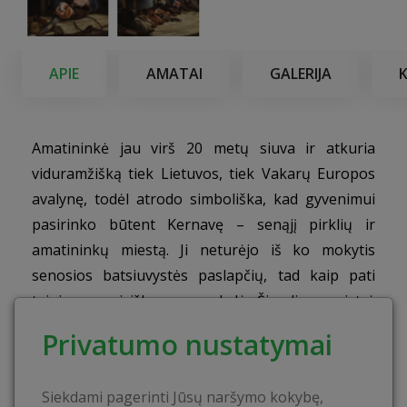
APIE
AMATAI
GALERIJA
Amatininkė jau virš 20 metų siuva ir atkuria
viduramžišką tiek Lietuvos, tiek Vakarų Europos
avalynę, todėl atrodo simboliška, kad gyvenimui
pasirinko būtent Kernavę – senąjį pirklių ir
amatininkų miestą. Ji neturėjo iš ko mokytis
senosios batsiuvystės paslapčių, tad kaip pati
teigia, yra visiška savamokslė. Šiandien meistrė
tikina jau nebežinanti, kiek porų batų yra
Privatumo nustatymai
pasiuvusi. Ji gamina apavą istorijos
rekonstruktoriams, folkloro kolektyvams,
Siekdami pagerinti Jūsų naršymo kokybę,
muziejams, taip pat rekonstruoja naujus Lietuvoje