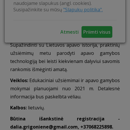
naudojame slapukus (angl. cookies).
rastos archeologinės avalynės pavyzdžius – taip
Susipažinkite su mūsų
"Slapukų politika".
papildo edukacijai skirtą IX-XVI a. avalynės modelių
kolekciją.
Atmesti
Priimti visus
Edukacinės programos tikslas
Supažindinti su Lietuvos apavo istorija, praktinių
užsiėmimų metu parodyti apavo gamybos
technologiją bei leisti kiekvienam dalyviui savomis
rankomis išmėginti amatą.
Veiklos:
Edukaciniai užsiėmimai ir apavo gamybos
mokymai planuojami nuo 2021 m. Detalesnė
informacija bus paskelbta vėliau.
Kalbos:
lietuvių.
Būtina išankstinė registracija -
dalia.grigoniene@gmail.com
, +37068225898.