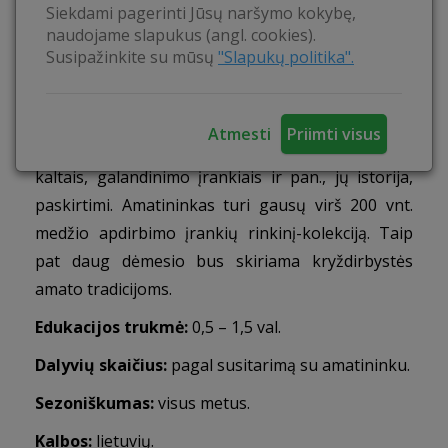
Siekdami pagerinti Jūsų naršymo kokybę,
Supažindinti su įvairiais medžio apdirbimo
naudojame slapukus (angl. cookies).
įrankiais, pristatyti kryždirbystės amatą, jo istoriją
Susipažinkite su mūsų
"Slapukų politika".
ir svarbą mūsų kultūrai.
Veiklos:
Edukacijos metu susipažinsite su
Atmesti
Priimti visus
įrankiais – kirviais, pjūklais, grąžtais, obliais,
kaltais, galandinimo įrankiais ir pan., jų istorija,
paskirtimi. Amatininkas turi gausų virš 200 vnt.
medžio apdirbimo įrankių rinkinį-kolekciją. Taip
pat daug dėmesio bus skiriama kryždirbystės
amato tradicijoms.
Edukacijos trukmė:
0,5 – 1,5 val.
Dalyvių
skaičius:
pagal susitarimą su amatininku.
Sezoniškumas:
visus metus.
Kalbos:
lietuvių.