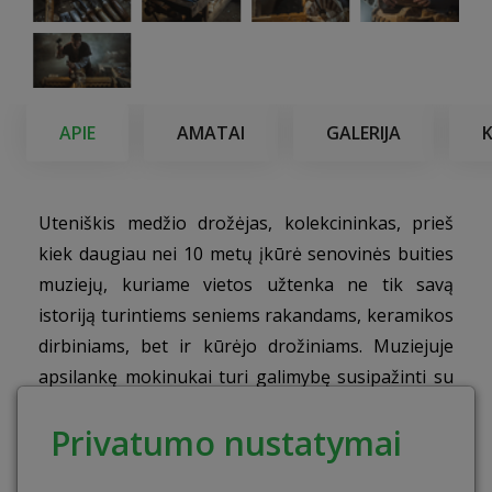
APIE
AMATAI
GALERIJA
Uteniškis medžio drožėjas, kolekcininkas, prieš
kiek daugiau nei 10 metų įkūrė senovinės buities
muziejų, kuriame vietos užtenka ne tik savą
istoriją turintiems seniems rakandams, keramikos
dirbiniams, bet ir kūrėjo drožiniams. Muziejuje
apsilankę mokinukai turi galimybę susipažinti su
iki tol neregėtais daiktais, o vyresnio amžiaus –
Privatumo nustatymai
nugrimzti į širdžiai mielus prisiminimus.
Edukacinės programos tikslas