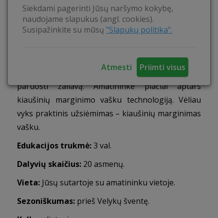
Siekdami pagerinti Jūsų naršymo kokybę,
simbolių reikšmėmis.
naudojame slapukus (angl. cookies).
Susipažinkite su mūsų
"Slapukų politika".
Veiklos:
Dalyvaudami susipažinsite su augalais,
kurie yra tinkami dažyti kiaušiniams. Edukacijos
metu sužinosite kokiomis spalvomis kokie augalai
Atmesti
Priimti visus
numargina lukštus, išmoksite kaip tinkamai
paruošti žaliavą. Amatininkė plačiai aptars
kiaušinių marginimo vašku technologiją. Vėliau
vyks praktinis užsiėmimas – kiaušinių marginimas
vašku.
Edukacijos trukmė:
3 val.
Dalyvių
skaičius:
20 asmenų.
Vieta:
Jūsų sutartoje su amatininku vietoje.
Sezoniškumas:
prieš Velykų šventę.