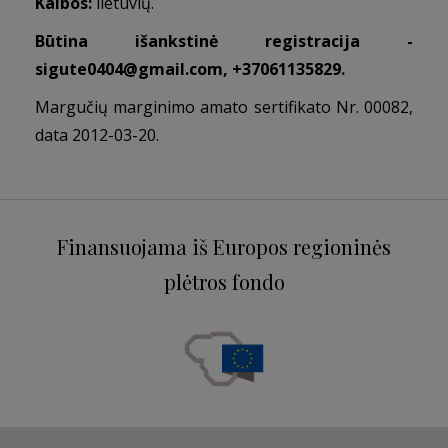
Kalbos:
lietuvių.
Būtina išankstinė registracija -
sigute0404@gmail.com
, +37061135829.
Margučių marginimo amato sertifikato Nr. 00082,
data 2012-03-20.
Finansuojama iš Europos regioninės
plėtros fondo