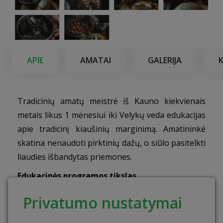
APIE
AMATAI
GALERIJA
Tradicinių amatų meistrė iš Kauno kiekvienais
metais likus 1 mėnesiui iki Velykų veda edukacijas
apie tradicinį kiaušinių marginimą. Amatininkė
skatina nenaudoti pirktinių dažų, o siūlo pasitelkti
liaudies išbandytas priemones.
Edukacinės programos tikslas
Supažindinti edukacijos dalyvius su marginimo
Privatumo nustatymai
tradicijomis, kurios buvo anksčiau, bei su
tradiciniais margučių raštais, dažymo būdais,