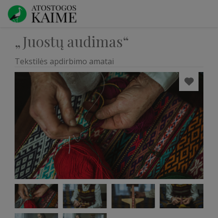
„Juostų audimas“
Tekstilės apdirbimo amatai