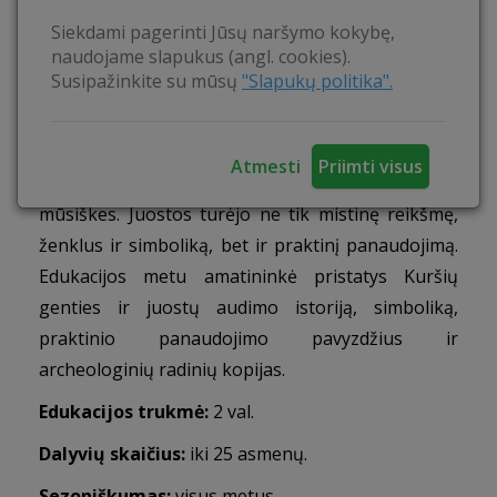
istorija, pademonstruoti audimą praktiškai.
Siekdami pagerinti Jūsų naršymo kokybę,
naudojame slapukus (angl. cookies).
Veiklos:
Dalyvaudami edukacijoje n
e tik
Susipažinkite su mūsų
"Slapukų politika".
praktiškai, bet ir teoriškai susipažinsite su audimo
amatu ir įdomiausiais faktais apie jį. Vienas jų, kad
visame pasaulyje staklių principas yra toks pat –
Atmesti
Priimti visus
net ir tolimoje Japonijoje staklės yra panašios į
mūsiškes.
Juostos turėjo ne tik mistinę reikšmę,
ženklus ir simboliką, bet ir praktinį panaudojimą.
Edukacijos metu amatininkė pristatys Kuršių
genties ir juostų audimo istoriją, simboliką,
praktinio panaudojimo pavyzdžius ir
archeologinių radinių kopijas.
Edukacijos trukmė:
2 val.
Dalyvių skaičius:
iki 25 asmenų.
Sezoniškumas:
visus metus.