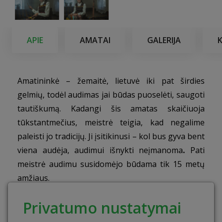
APIE
AMATAI
GALERIJA
Amatininkė – žemaitė, lietuvė iki pat širdies
gelmių, todėl audimas jai būdas puoselėti, saugoti
tautiškumą. Kadangi šis amatas skaičiuoja
tūkstantmečius, meistrė teigia, kad negalime
paleisti jo tradicijų. Ji įsitikinusi – kol bus gyva bent
viena audėja, audimui išnykti neįmanoma
.
Pati
meistrė audimu susidomėjo būdama tik 15 metų
amžiaus.
Edukacinės programos tikslas
Privatumo nustatymai
Sudominti aplinkinius ilga ir turininga amato