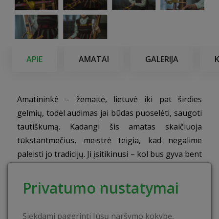
APIE
AMATAI
GALERIJA
Amatininkė – žemaitė, lietuvė iki pat širdies
gelmių, todėl audimas jai būdas puoselėti, saugoti
tautiškumą. Kadangi šis amatas skaičiuoja
tūkstantmečius, meistrė teigia, kad negalime
paleisti jo tradicijų. Ji įsitikinusi – kol bus gyva bent
viena audėja, audimui išnykti neįmanoma
.
Pati
meistrė audimu susidomėjo būdama tik 15 metų
Privatumo nustatymai
amžiaus.
Edukacinės programos tikslas
Siekdami pagerinti Jūsų naršymo kokybę,