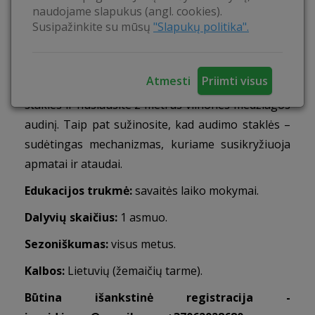
naudojame slapukus (angl. cookies).
Sudominti aplinkinius ilga ir turininga amato
Susipažinkite su mūsų
"Slapukų politika".
istorija, pademonstruoti audimą praktiškai.
Veiklos:
Dalyvaudami savaitės laiko mokymuose
Atmesti
Priimti visus
išmoksite apskaičiuoti, užsimesti, suverti raštus į
stakles ir nusiausite 2 metrus vilnonės medžiagos
audinį. Taip pat sužinosite, kad audimo staklės –
sudėtingas mechanizmas, kuriame susikryžiuoja
apmatai ir ataudai.
Edukacijos trukmė:
savaitės laiko mokymai.
Dalyvių skaičius:
1 asmuo.
Sezoniškumas:
visus metus.
Kalbos:
Lietuvių (žemaičių tarme).
Būtina išankstinė registracija -