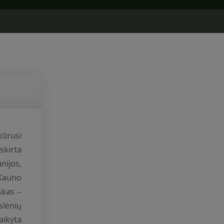
ikūrusi
tskirta
nijos,
 Kauno
škas –
slėnių
aikyta