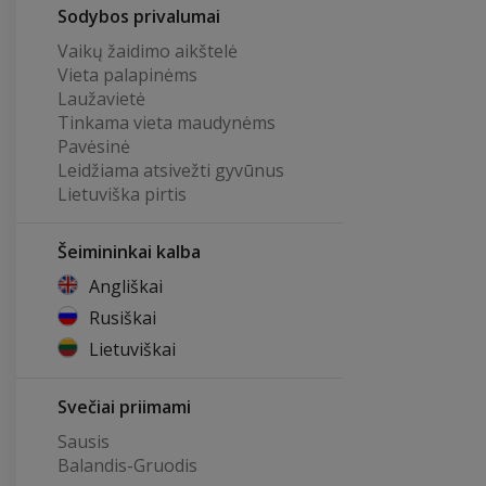
Sodybos privalumai
Vaikų žaidimo aikštelė
Vieta palapinėms
Laužavietė
Tinkama vieta maudynėms
Pavėsinė
Leidžiama atsivežti gyvūnus
Lietuviška pirtis
Šeimininkai kalba
Angliškai
Rusiškai
Lietuviškai
Svečiai priimami
Sausis
Balandis-Gruodis