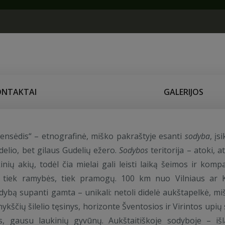
ONTAKTAI
GALERIJOS
iensėdis“ – etnografinė, miško pakraštyje esanti
sodyba
, įs
delio, bet gilaus Gudelių ežero.
Sodybos
teritorija – atoki, a
inių akių, todėl čia mielai gali leisti laiką šeimos ir kompa
s tiek ramybės, tiek pramogų. 100 km nuo Vilniaus ar
dybą supanti gamta – unikali: netoli didelė aukštapelkė, mi
ykščių šilelio tęsinys, horizonte Šventosios ir Virintos upių 
, gausu laukinių gyvūnų. Aukštaitiškoje sodyboje – išl