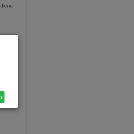
 dienų
us