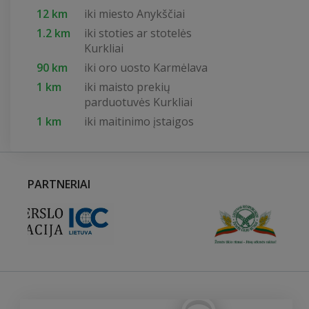
12 km
iki miesto Anykščiai
1.2 km
iki stoties ar stotelės
Kurkliai
90 km
iki oro uosto Karmėlava
1 km
iki maisto prekių
parduotuvės Kurkliai
1 km
iki maitinimo įstaigos
PARTNERIAI