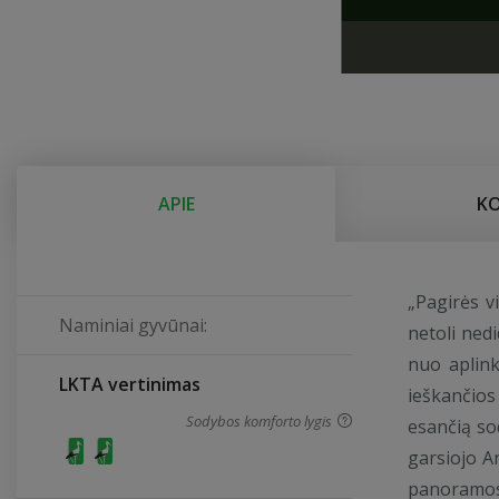
APIE
K
„Pagirės v
Naminiai gyvūnai:
netoli nedi
nuo aplink
LKTA vertinimas
ieškančio
Sodybos komforto lygis
esančią so
garsiojo An
panoramos