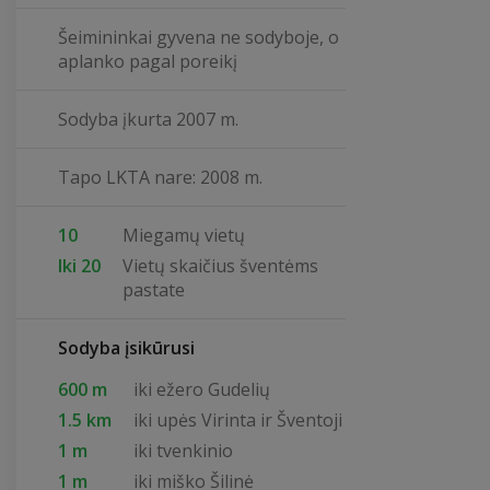
Šeimininkai gyvena ne sodyboje, o
aplanko pagal poreikį
Sodyba įkurta 2007 m.
Tapo LKTA nare: 2008 m.
10
Miegamų vietų
Iki 20
Vietų skaičius šventėms
pastate
Sodyba įsikūrusi
600 m
iki ežero Gudelių
1.5 km
iki upės Virinta ir Šventoji
1 m
iki tvenkinio
1 m
iki miško Šilinė