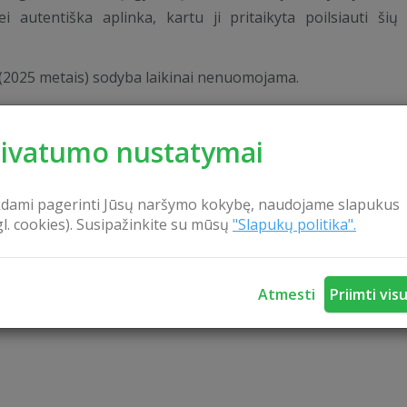
ei autentiška aplinka, kartu ji pritaikyta poilsiauti šių
(2025 metais) sodyba laikinai nenuomojama.
rivatumo nustatymai
kdami pagerinti Jūsų naršymo kokybę, naudojame slapukus
gl. cookies). Susipažinkite su mūsų
"Slapukų politika".
Atmesti
Priimti vis