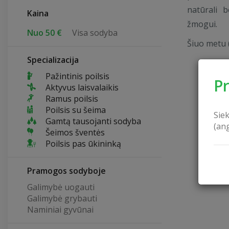
natūrali b
Kaina
žmogui.
Nuo 50 €
Visa sodyba
Šiuo metu 
Specializacija
Pažintinis poilsis
P
Aktyvus laisvalaikis
Ramus poilsis
Poilsis su šeima
Sie
Gamtą tausojanti sodyba
(an
Šeimos šventės
Poilsis pas ūkininką
Pramogos sodyboje
Galimybė uogauti
Galimybė grybauti
Naminiai gyvūnai