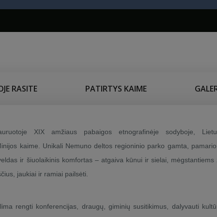
JE RASITE
PATIRTYS KAIME
GALER
tauruotoje XIX amžiaus pabaigos etnografinėje sodyboje, Lietuv
Minijos kaime. Unikali Nemuno deltos regioninio parko gamta, pamario
veldas ir šiuolaikinis komfortas – atgaiva kūnui ir sielai, mėgstantiems 
ius, jaukiai ir ramiai pailsėti.
ima rengti konferencijas, draugų, giminių susitikimus, dalyvauti kultū