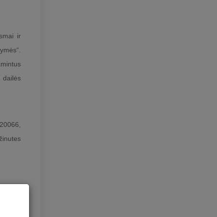
smai ir
Žymės“.
amintus
 dailės
20066,
utes
toriniu