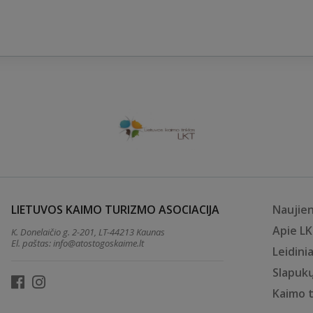
LIETUVOS KAIMO TURIZMO ASOCIACIJA
Naujie
Apie L
K. Donelaičio g. 2-201, LT-44213 Kaunas
El. paštas:
info@atostogoskaime.lt
Leidinia
Slapukų
Kaimo 