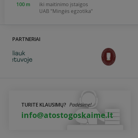
100 m
iki maitinimo įstaigos
UAB "Mingės egzotika"
PARTNERIAI
TURITE KLAUSIMŲ?
Padėsime!
info@atostogoskaime.lt
Sodyba „Ėvė“
Minijos k., Kintų sen., LT-99050 Šilutės r.
+37061650640
www.mingeseve.lt