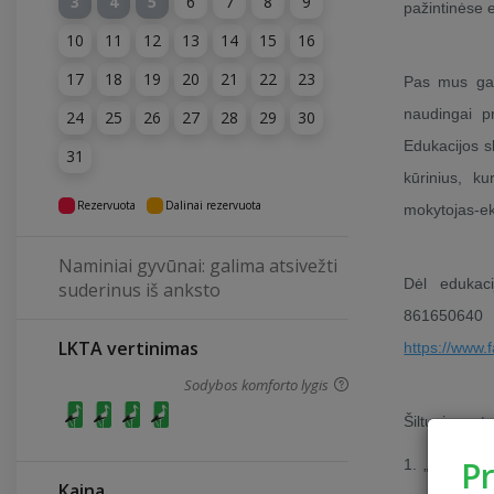
3
4
5
6
7
8
9
pažintinėse e
10
11
12
13
14
15
16
17
18
19
20
21
22
23
Pas mus galė
naudingai pr
24
25
26
27
28
29
30
Edukacijos s
31
kūrinius, k
Rezervuota
Dalinai rezervuota
mokytojas-ek
Naminiai gyvūnai: galima atsivežti
Dėl edukaci
suderinus iš anksto
8616506
LKTA vertinimas
https://www
Sodybos komforto lygis
Šiltuoju metų
P
1. „Mažosios
Kaina