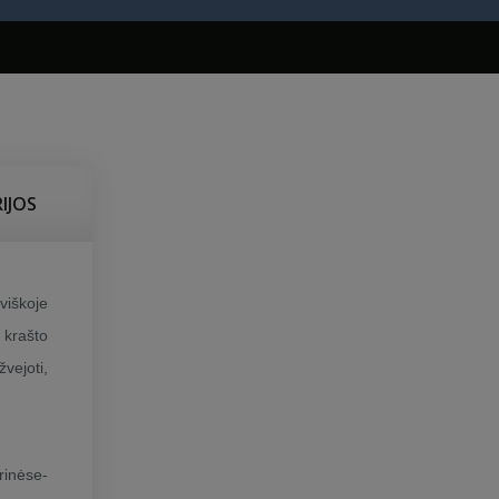
IJOS
iškoje
 krašto
žvejoti,
rinėse-