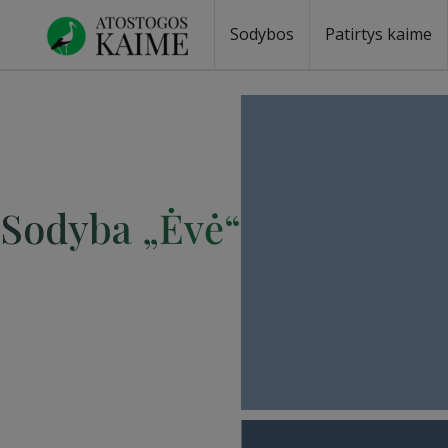
Sodybos
Patirtys kaime
Sodyba „Ėvė“