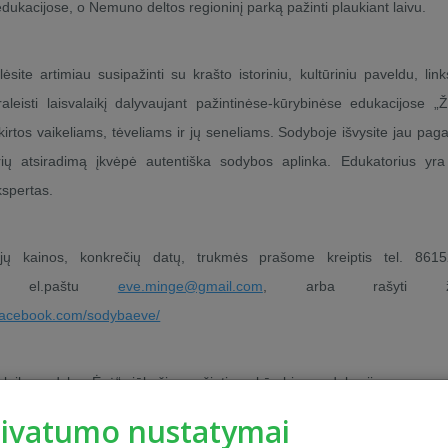
dukacijose, o Nemuno deltos regioninį parką pažinti plaukiant laivu.
site artimiau susipažinti su krašto istoriniu, kultūriniu paveldu, link
aleisti laisvalaikį dalyvaujant pažintinėse-kūrybinėse edukacijose „
kirtos vaikeliams, tėveliams ir jų seneliams. Sodyboje išvysite jau pag
urių atsiradimą įkvėpė autentiška sodybos aplinka. Edukatorius yra
spertas.
jų kainos, konkrečių datų, trukmės prašome kreiptis tel. 8615
40 el.paštu
eve.minge@gmail.com
, arba rašyti žin
.facebook.com/sodybaeve/
 laiku sodyba „Ėvė“ siūlo šias pažintines-kūrybines edukacijas:
rivatumo nustatymai
 Lietuvos žymės“ – pažintis su Mažosios Lietuvos krašto kultūriniu, is