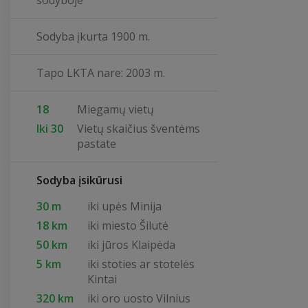
sodyboje
Sodyba įkurta 1900 m.
Tapo LKTA nare: 2003 m.
18
Miegamų vietų
Iki 30
Vietų skaičius šventėms
pastate
Sodyba įsikūrusi
30 m
iki upės Minija
18 km
iki miesto Šilutė
50 km
iki jūros Klaipėda
5 km
iki stoties ar stotelės
Kintai
320 km
iki oro uosto Vilnius