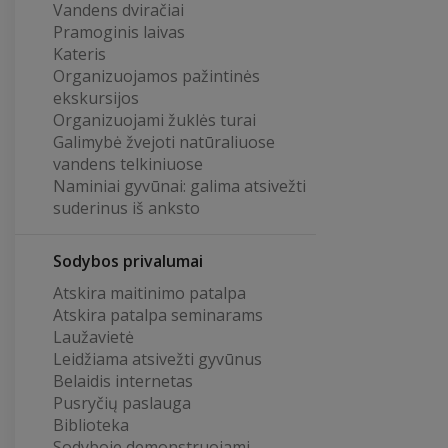
Vandens dviračiai
Pramoginis laivas
Kateris
Organizuojamos pažintinės
ekskursijos
Organizuojami žuklės turai
Galimybė žvejoti natūraliuose
vandens telkiniuose
Naminiai gyvūnai: galima atsivežti
suderinus iš anksto
Sodybos privalumai
Atskira maitinimo patalpa
Atskira patalpa seminarams
Laužavietė
Leidžiama atsivežti gyvūnus
Belaidis internetas
Pusryčių paslauga
Biblioteka
Sodyboje demonstruojami