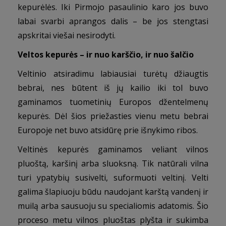
kepurėlės.
Iki Pirmojo pasaulinio karo jos buvo
labai svarbi aprangos dalis – be jos stengtasi
apskritai viešai nesirodyti.
Veltos kepurės – ir nuo karščio, ir nuo šalčio
Veltinio atsiradimu labiausiai turėtų džiaugtis
bebrai, nes būtent iš jų kailio iki tol buvo
gaminamos tuometinių Europos džentelmenų
kepurės. Dėl šios priežasties vienu metu bebrai
Europoje net buvo atsidūrę prie išnykimo ribos.
Veltinės kepurės gaminamos veliant vilnos
pluoštą, karšinį arba sluoksną. Tik natūrali vilna
turi ypatybių susivelti, suformuoti veltinį. Velti
galima šlapiuoju būdu naudojant karštą vandenį ir
muilą arba sausuoju su specialiomis adatomis. Šio
proceso metu vilnos pluoštas plyšta ir sukimba