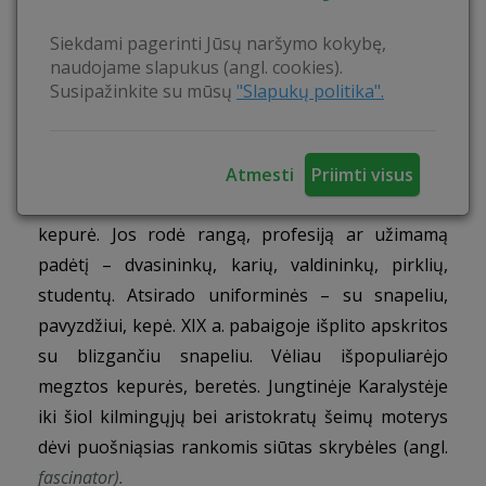
piliečio ženklas. Būtent nuo to kartu su
romėnišku pasisveikinimu „servus“ (reiškiančiu
Siekdami pagerinti Jūsų naršymo kokybę,
naudojame slapukus (angl. cookies).
„esu tavo tarnas“) ir kilo tradicija nusiimti kepurę
Susipažinkite su mūsų
"Slapukų politika".
kalbantis su aukštesnio socialinio rango asmeniu.
Viduramžiais suvokimas apie kepurių grožį buvo
keistas – manyta, kad kuo turtingesnis ar
Atmesti
Priimti visus
kilmingesnis žmogus, tuo aukštesnė turi būti jo
kepurė. Jos rodė rangą, profesiją ar užimamą
padėtį – dvasininkų, karių, valdininkų, pirklių,
studentų. Atsirado uniforminės – su snapeliu,
pavyzdžiui, kepė. XIX a. pabaigoje išplito apskritos
su blizgančiu snapeliu. Vėliau išpopuliarėjo
megztos kepurės, beretės. Jungtinėje Karalystėje
iki šiol kilmingųjų bei aristokratų šeimų moterys
dėvi puošniąsias rankomis siūtas skrybėles (angl.
fascinator).