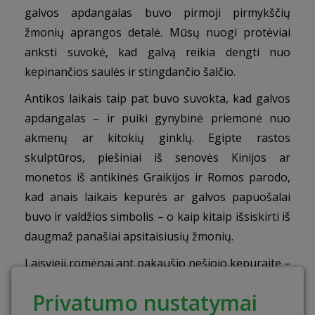
galvos apdangalas buvo pirmoji pirmykščių
žmonių aprangos detalė. Mūsų nuogi protėviai
anksti suvokė, kad galvą reikia dengti nuo
kepinančios saulės ir stingdančio šalčio.
Antikos laikais taip pat buvo suvokta, kad galvos
apdangalas – ir puiki gynybinė priemonė nuo
akmenų ar kitokių ginklų. Egipte rastos
skulptūros, piešiniai iš senovės Kinijos ar
monetos iš antikinės Graikijos ir Romos parodo,
kad anais laikais kepurės ar galvos papuošalai
buvo ir valdžios simbolis – o kaip kitaip išsiskirti iš
daugmaž panašiai apsitaisiusių žmonių.
Laisvieji romėnai ant pakaušio nešiojo kepuraitę –
„petasus“. Išlaisvintajam vergui „petasus“ buvo
Privatumo nustatymai
įteikiama labai iškilmingai, nes tai buvo tikrojo