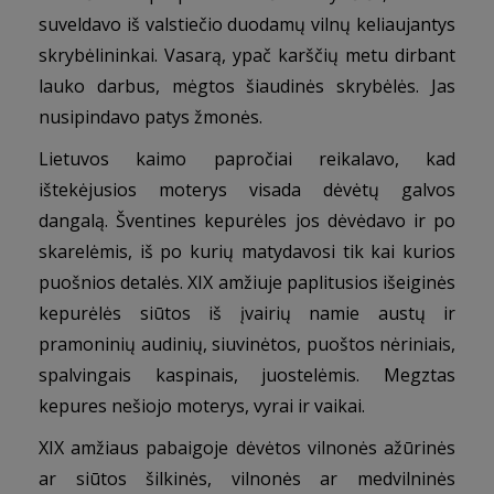
suveldavo iš valstiečio duodamų vilnų keliaujantys
skrybėlininkai. Vasarą, ypač karščių metu dirbant
lauko darbus, mėgtos šiaudinės skrybėlės. Jas
nusipindavo patys žmonės.
Lietuvos kaimo papročiai reikalavo, kad
ištekėjusios moterys visada dėvėtų galvos
dangalą. Šventines kepurėles jos dėvėdavo ir po
skarelėmis, iš po kurių matydavosi tik kai kurios
puošnios detalės. XIX amžiuje paplitusios išeiginės
kepurėlės siūtos iš įvairių namie austų ir
pramoninių audinių, siuvinėtos, puoštos nėriniais,
spalvingais kaspinais, juostelėmis. Megztas
kepures nešiojo moterys, vyra
i ir vaikai.
XIX amžiaus pabaigoje dėvėtos vilnonės ažūrinės
ar siūtos šilkinės, vilnonės ar medvilninės