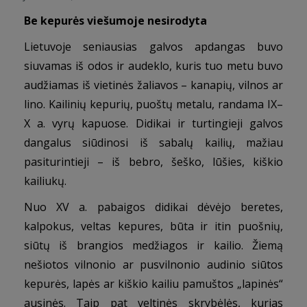
Be kepurės viešumoje nesirodyta
Lietuvoje seniausias galvos apdangas buvo
siuvamas iš odos ir audeklo, kuris tuo metu buvo
audžiamas iš vietinės žaliavos – kanapių, vilnos ar
lino. Kailinių kepurių, puoštų metalu, randama IX–
X a. vyrų kapuose. Didikai ir turtingieji galvos
dangalus siūdinosi iš sabalų kailių, mažiau
pasiturintieji – iš bebro, šeško, lūšies, kiškio
kailiukų.
Nuo XV a. pabaigos didikai dėvėjo beretes,
kalpokus, veltas kepures, būta ir itin puošnių,
siūtų iš brangios medžiagos ir kailio. Žiemą
nešiotos vilnonio ar pusvilnonio audinio siūtos
kepurės, lapės ar kiškio kailiu pamuštos „lapinės“
ausinės. Taip pat veltinės skrybėlės, kurias