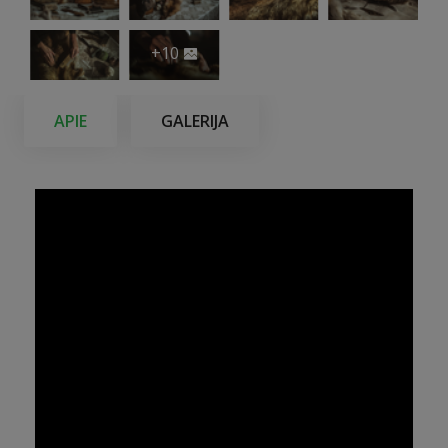
+10
APIE
GALERIJA