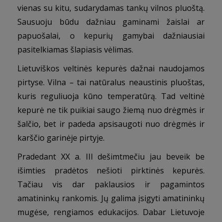
vienas su kitu, sudarydamas tankų vilnos pluoštą.
Sausuoju būdu dažniau gaminami žaislai ar
papuošalai, o kepurių gamybai dažniausiai
pasitelkiamas šlapiasis vėlimas.
Lietuviškos veltinės kepurės dažnai naudojamos
pirtyse. Vilna – tai natūralus neaustinis pluoštas,
kuris reguliuoja kūno temperatūrą. Tad veltinė
kepurė ne tik puikiai saugo žiemą nuo drėgmės ir
šalčio, bet ir padeda apsisaugoti nuo drėgmės ir
karščio garinėje pirtyje.
Pradedant XX a. III dešimtmečiu jau beveik be
išimties pradėtos nešioti pirktinės kepurės.
Tačiau vis dar paklausios ir pagamintos
amatininkų rankomis. Jų galima įsigyti amatininkų
mugėse, rengiamos edukacijos. Dabar Lietuvoje