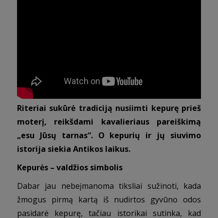
Riteriai sukūrė tradiciją nusiimti kepurę prieš
moterį, reikšdami kavalieriaus pareiškimą
„esu Jūsų tarnas“. O kepurių ir jų siuvimo
istorija siekia Antikos laikus.
Kepurės – valdžios simbolis
Dabar jau nebeįmanoma tiksliai sužinoti, kada
žmogus pirmą kartą iš nudirtos gyvūno odos
pasidarė kepurę, tačiau istorikai sutinka, kad