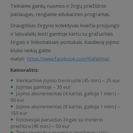
Teikiame gardų nuomos ir žirgų priežiūros
paslaugas, rengiame edukacines programas.
Draugiškas žirgyno kolektyvas kviečia prisijungti
ir laisvalaikį leisti gamtoje kartu su gražuoliais
žirgais ir linksmaisiais poniukais. Kasdienę jojimo
klubo veiklą galite
matyti
https://www.facebook.com/filafatima/
Kainoraštis:
Vienkartinė jojimo treniruotė (45 min.) – 25 eur
Jojimas gamtoje – 30 eur
Jojimo abonementas (4 kartai, galioja 1 mėn.) –
90 eur
Jojimo abonementas (8 kartai, galioja 1 mėn.) –
150 eur
Fotosesijai paruošas žirgas su trenerio
priežiūra (45 min.) – 50 eur
Žirgų (poniukų) nuoma ir atvežimas į jūsų