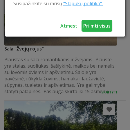
Susipažinkite su mūsų
"Slapukų politika".
Atmesti
Priimti visus
Sala "Žvejų rojus"
Plaustas su sala romantikams ir žvejams. Plauste
yra stalas, suoliukas, šašlykinė, malkos bei namelis
su lovomis dviems ir apšvietimu. Saloje yra
pavėsinė, rūkykla žuvims, hamakai, laužavietė,
sūpynės, tualetas ir apšvietimas. Yra galimybė
statyti palapines. Paslauga skirta iki 15 asmenų.
SKAITYTI