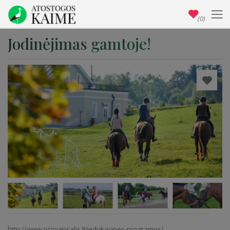
(0)
Jodinėjimas gamtoje!
http://www.provansalis.lt/edukacines-programos/