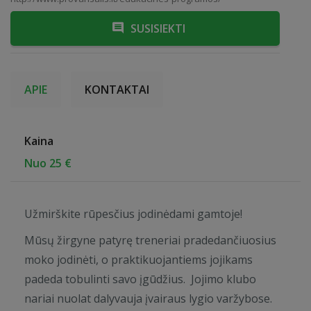
SUSISIEKTI
APIE
KONTAKTAI
Kaina
Nuo 25 €
Užmirškite rūpesčius jodinėdami gamtoje!
Mūsų žirgyne patyrę treneriai pradedančiuosius
moko jodinėti, o praktikuojantiems jojikams
padeda tobulinti savo įgūdžius. Jojimo klubo
nariai nuolat dalyvauja įvairaus lygio varžybose.