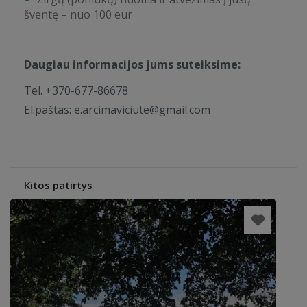
šventę – nuo 100 eur
Daugiau informacijos jums suteiksime:
Tel. +370-677-86678
El.paštas:
e.arcimaviciute@gmail.com
Kitos patirtys