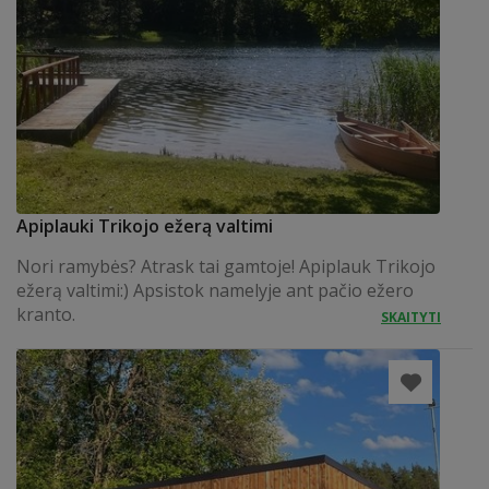
Apiplauki Trikojo ežerą valtimi
Nori ramybės? Atrask tai gamtoje! Apiplauk Trikojo
ežerą valtimi:) Apsistok namelyje ant pačio ežero
kranto.
SKAITYTI