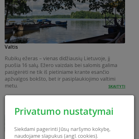
Valtis
Rubikų ežeras – vienas didžiausių Lietuvoje, jį
puošia 16 salų. Ežero vaizdais bei salomis galima
pasigėrėti ne tik iš pietiniame krante esančio
apžvalgos bokšto, bet ir pasiplaukiojimo valtimi
metu.
SKAITYTI
Privatumo nustatymai
Siekdami pagerinti Jūsų naršymo kokybę,
naudojame slapukus (angl. cookies).