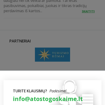
daugiau nei tik veikla ar pamoka. Tai lėtas
pasibuvimas, pokalbiai, juokas ir tikras tradicijų
perdavimas iš kartos...
SKAITYTI
PARTNERIAI
TURITE KLAUSIMŲ?
Padėsime!
info@atostogoskaime.lt