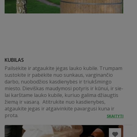
KUBILAS
Pailsėkite ir atgaukite jėgas lauko kubile. Trumpam
sustokite ir pabėkite nuo sunkaus, varginančio
darbo, nuobodžios kasdienybės ir triukšmingo
miesto. Dieviškas mau­dy­mo­si po­ty­ris ir kū­nui, ir sie­
lai karštame lauko ku­bi­le, ku­riuo ga­li­ma džiaug­tis
žie­mą ir va­sa­rą. Atitrukite nuo kasdienybes,
atgaukite jegas ir atgaivinkite pavargusi kuna ir
prota.
SKAITYTI