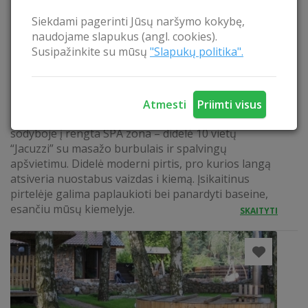
Siekdami pagerinti Jūsų naršymo kokybę,
naudojame slapukus (angl. cookies).
Susipažinkite su mūsų
"Slapukų politika".
PIRTIS SU JACUZZI
Atmesti
Priimti visus
Mėgstantiems didesnę prabangą – Petrauskų
sodyboje į rengta SPA zona – didelė 10 vietų
“Jacuzzi” su masažo burbulais ir spalvingų
apšvietimu. Didelė moderni pirtis, pro kurios langą
atsiveria nuostabus vaizdas i kiemą. Įsikaitinus
pirtelėje galima paplaukioti bei panardyti baseine,
esančiu mūsų kiemelyje.
SKAITYTI