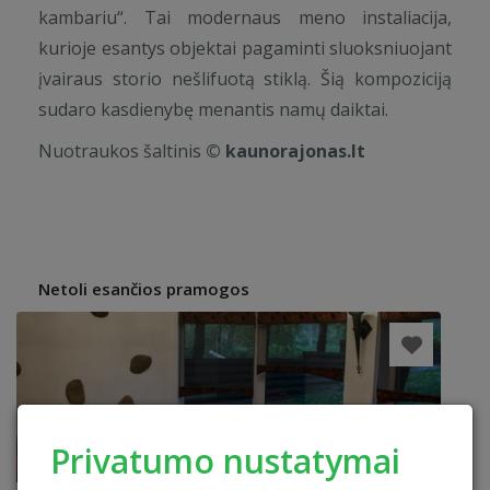
kambariu“. Tai modernaus meno instaliacija,
kurioje esantys objektai pagaminti sluoksniuojant
įvairaus storio nešlifuotą stiklą. Šią kompoziciją
sudaro kasdienybę menantis namų daiktai.
Nuotraukos šaltinis
© kaunorajonas.lt
Netoli esančios pramogos
Privatumo nustatymai