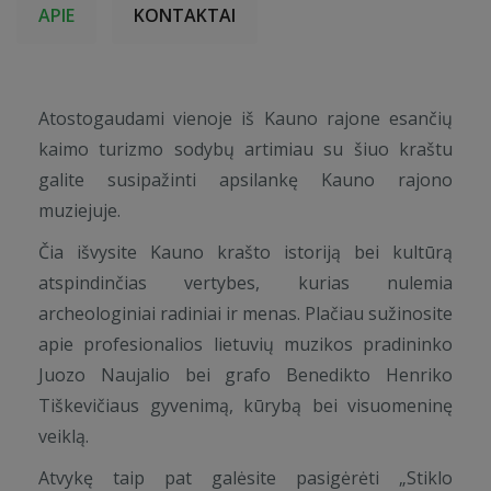
APIE
KONTAKTAI
Atostogaudami vienoje iš Kauno rajone esančių
kaimo turizmo sodybų artimiau su šiuo kraštu
galite susipažinti apsilankę Kauno rajono
muziejuje.
Čia išvysite Kauno krašto istoriją bei kultūrą
atspindinčias vertybes, kurias nulemia
archeologiniai radiniai ir menas. Plačiau sužinosite
apie profesionalios lietuvių muzikos pradininko
Juozo Naujalio bei grafo Benedikto Henriko
Tiškevičiaus gyvenimą, kūrybą bei visuomeninę
veiklą.
Atvykę taip pat galėsite pasigėrėti „Stiklo