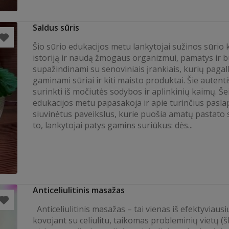
Saldus sūris
Šio sūrio edukacijos metu lankytojai sužinos sūrio 
istoriją ir naudą žmogaus organizmui, pamatys ir 
supažindinami su senoviniais įrankiais, kurių paga
gaminami sūriai ir kiti maisto produktai. Šie autenti
surinkti iš močiutės sodybos ir aplinkinių kaimų. Š
edukacijos metu papasakoja ir apie turinčius paslap
siuvinėtus paveikslus, kurie puošia amatų pastato 
to, lankytojai patys gamins suriūkus: dės...
Anticeliulitinis masažas
Anticeliulitinis masažas – tai vienas iš efektyviaus
kovojant su celiulitu, taikomas probleminių vietų (š