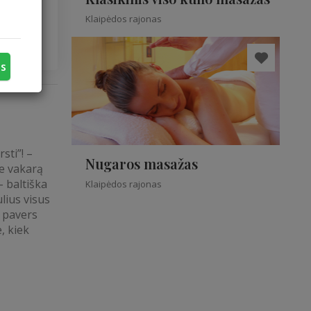
Klaipėdos rajonas
us
sti”! –
Nugaros masažas
me vakarą
– baltiška
Klaipėdos rajonas
ulius visus
s pavers
, kiek