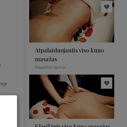
Atpalaiduojantis viso kūno
masažas
e
Klaipėdos rajonas
zėje
gijos
Klasikinis viso kūno masažas