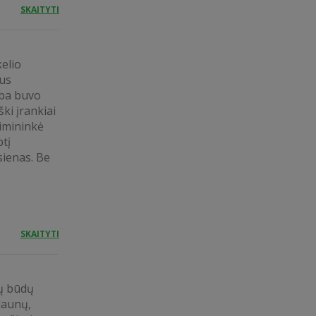
SKAITYTI
kelio
bus
lba buvo
ški įrankiai
eimininkė
tį
sienas. Be
SKAITYTI
ių būdų
launų,