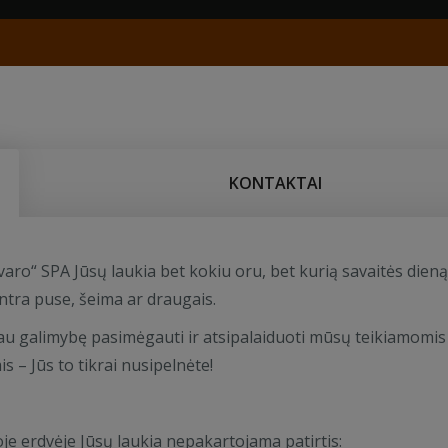
KONTAKTAI
varo“ SPA Jūsų laukia bet kokiu oru, bet kurią savaitės dieną
antra puse, šeima ar draugais.
sau galimybę pasimėgauti ir atsipalaiduoti mūsų teikiamomis
 – Jūs to tikrai nusipelnėte!
oje erdvėje Jūsų laukia nepakartojama patirtis: