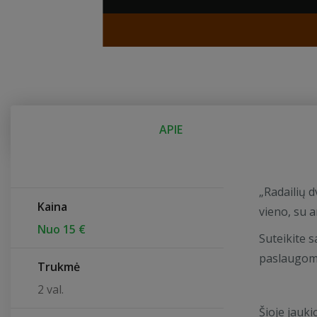
APIE
„Radailių d
Kaina
vieno, su 
Nuo 15 €
Suteikite 
paslaugomis
Trukmė
2 val.
Šioje jauki