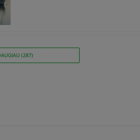
DAUGIAU (
287
)