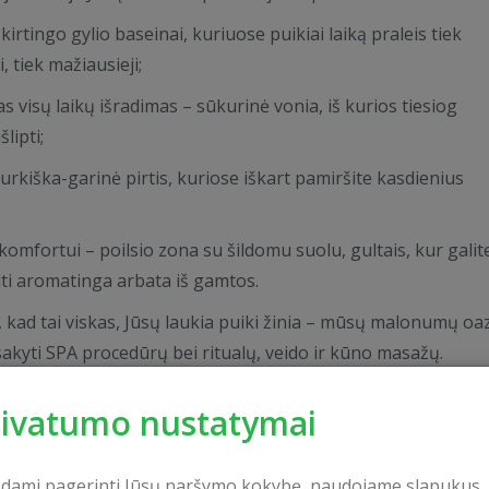
skirtingo gylio baseinai, kuriuose puikiai laiką praleis tiek
, tiek mažiausieji;
as visų laikų išradimas – sūkurinė vonia, iš kurios tiesiog
lipti;
turkiška-garinė pirtis, kuriose iškart pamiršite kasdienius
komfortui – poilsio zona su šildomu suolu, gultais, kur galit
i aromatinga arbata iš gamtos.
, kad tai viskas, Jūsų laukia puiki žinia – mūsų malonumų oa
sakyti SPA procedūrų bei ritualų, veido ir kūno masažų.
rivatumo nustatymai
save visai ne nuodėmė, tad pasilepinkite ir pasikraukite ener
varo“ SPA!
kdami pagerinti Jūsų naršymo kokybę, naudojame slapukus