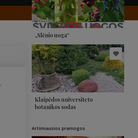
„Slėnio uoga“
,
Klaipėdos universiteto
botanikos sodas
Artimiausios pramogos