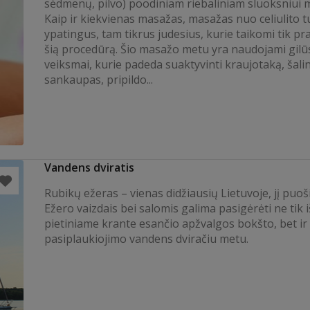
sėdmenų, pilvo) poodiniam riebaliniam sluoksniui m
Kaip ir kiekvienas masažas, masažas nuo celiulito t
ypatingus, tam tikrus judesius, kurie taikomi tik pr
šią procedūrą. Šio masažo metu yra naudojami gilūs
veiksmai, kurie padeda suaktyvinti kraujotaką, šali
sankaupas, pripildo...
Vandens dviratis
Rubikų ežeras – vienas didžiausių Lietuvoje, jį puoši
Ežero vaizdais bei salomis galima pasigėrėti ne tik i
pietiniame krante esančio apžvalgos bokšto, bet ir
pasiplaukiojimo vandens dviračiu metu.