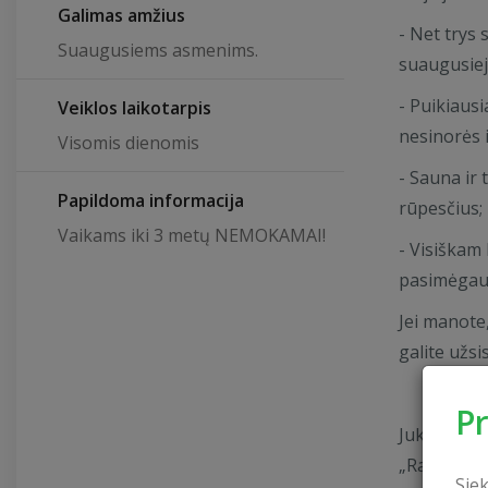
Galimas amžius
- Net trys 
Suaugusiems asmenims.
suaugusieji
- Puikiausi
Veiklos laikotarpis
nesinorės iš
Visomis dienomis
- Sauna ir 
Papildoma informacija
rūpesčius;
Vaikams iki 3 metų NEMOKAMAI!
- Visiškam 
pasimėgaut
Jei manote
galite užsi
P
Juk mylėti 
„Radailių d
Sie