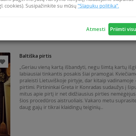
gl. cookies). Susipažinkite su mūsų
"Slapukų politika".
Atmesti
Priimti vis
Baltiška pirtis
„Geriau vieną kartą išbandyti, negu šimtą kartų išgir
labiausiai tinkantis posakis šiai pramogai. Kviečia
praleisti Lietuviškoje pirtyje, dar kitaip vadinamoje 
pirtimi. Pirtininkai Greta ir Konradas sudaužys į šip
mitus apie pirtį ir net didžiausius pirties nemėgėju
šios procedūros aistruoliais. Vakaro metu suprasite
daug gajų ir tikrai klaidingų teiginių...