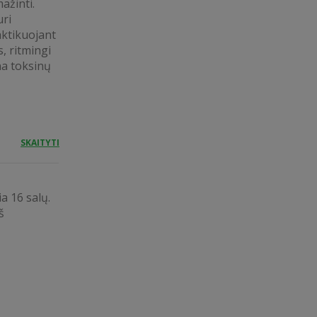
ažinti.
uri
aktikuojant
, ritmingi
na toksinų
SKAITYTI
a 16 salų.
š