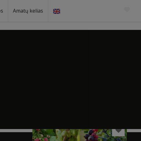
os
Amatų kelias
Artimiausios lankytinos vietos
Vinetu kaimas