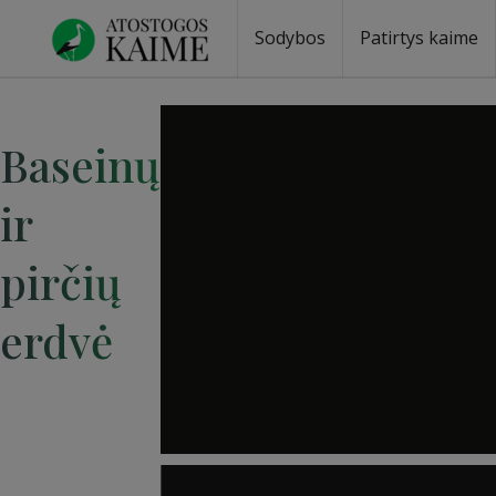
Sodybos
Patirtys kaime
Baseinų
ir
pirčių
erdvė