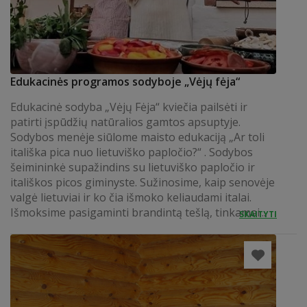
Edukacinės programos sodyboje „Vėjų fėja“
Edukacinė sodyba „Vėjų Fėja“ kviečia pailsėti ir
patirti įspūdžių natūralios gamtos apsuptyje.
Sodybos menėje siūlome maisto edukaciją „Ar toli
itališka pica nuo lietuviško papločio?“ . Sodybos
šeimininkė supažindins su lietuviško papločio ir
itališkos picos giminyste. Sužinosime, kaip senovėje
valgė lietuviai ir ko čia išmoko keliaudami italai.
Išmoksime pasigaminti brandintą tešlą, tinkamai...
SKAITYTI