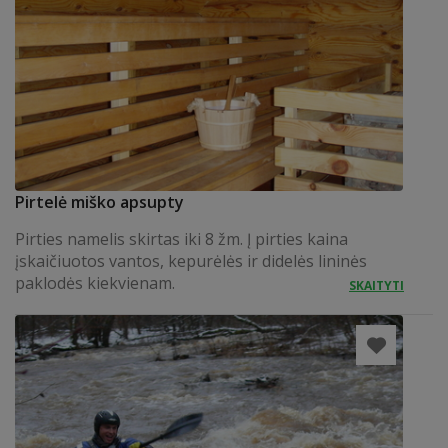
Pirtelė miško apsupty
Pirties namelis skirtas iki 8 žm. Į pirties kaina
įskaičiuotos vantos, kepurėlės ir didelės lininės
paklodės kiekvienam.
SKAITYTI