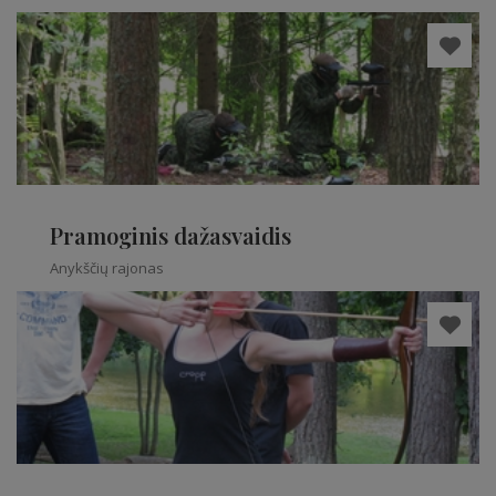
Pramoginis dažasvaidis
Anykščių rajonas