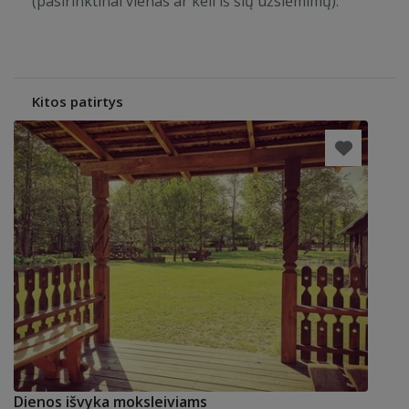
(pasirinktinai vienas ar keli iš šių užsiėmimų).
Kitos patirtys
Dienos išvyka moksleiviams