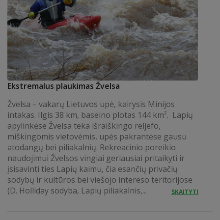
Ekstremalus plaukimas Žvelsa
Žvelsa – vakarų Lietuvos upė, kairysis Minijos
intakas. Ilgis 38 km, baseino plotas 144 km². Lapių
apylinkėse Žvelsa teka išraiškingo reljefo,
miškingomis vietovėmis, upės pakrantėse gausu
atodangų bei piliakalnių. Rekreacinio poreikio
naudojimui Žvelsos vingiai geriausiai pritaikyti ir
įsisavinti ties Lapių kaimu, čia esančių privačių
sodybų ir kultūros bei viešojo intereso teritorijose
(D. Holliday sodyba, Lapių piliakalnis,...
SKAITYTI